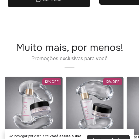
Muito mais, por menos!
Promoções exclusivas para você
12
%
OFF
12
%
OFF
Ao navegar por este site
você aceita o uso
L de Linda
L de Linda
L de