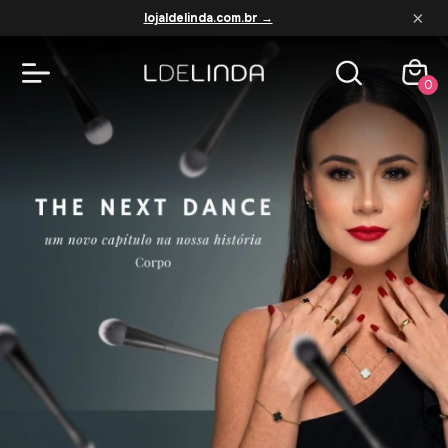
×
lojaldelinda.com.br →
L de Linda — Maquiagem e Cuida
0