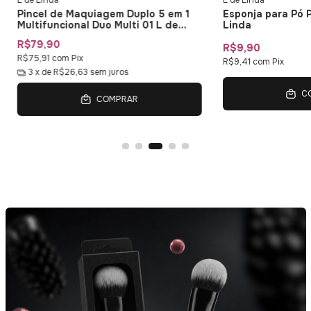
L de Linda
L de Linda
Pincel de Maquiagem Duplo 5 em 1
Esponja para Pó 
Multifuncional Duo Multi 01 L de
Linda
Linda
R$79,90
R$9,90
R$75,91
com
Pix
R$9,41
com
Pix
3
x de
R$26,63
sem juros
C
COMPRAR