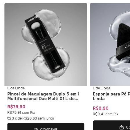
L de Linda
L de Linda
Pincel de Maquiagem Duplo 5 em 1
Esponja para Pó 
Multifuncional Duo Multi 01 L de
Linda
Linda
R$79,90
R$9,90
R$75,91
com
Pix
R$9,41
com
Pix
3
x de
R$26,63
sem juros
C
COMPRAR