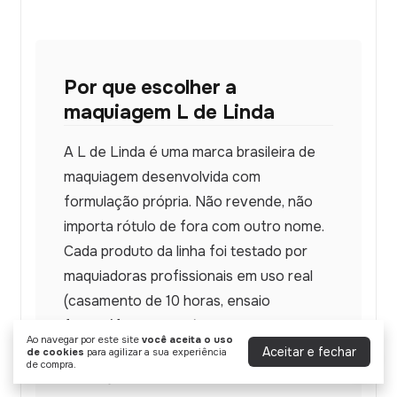
Por que escolher a
maquiagem L de Linda
A L de Linda é uma marca brasileira de
maquiagem desenvolvida com
formulação própria. Não revende, não
importa rótulo de fora com outro nome.
Cada produto da linha foi testado por
maquiadoras profissionais em uso real
(casamento de 10 horas, ensaio
fotográfico em estúdio quente,
Ao navegar por este site
você aceita o uso
gravação de novela) antes de entrar no
Aceitar e fechar
de cookies
para agilizar a sua experiência
de compra.
catálogo.