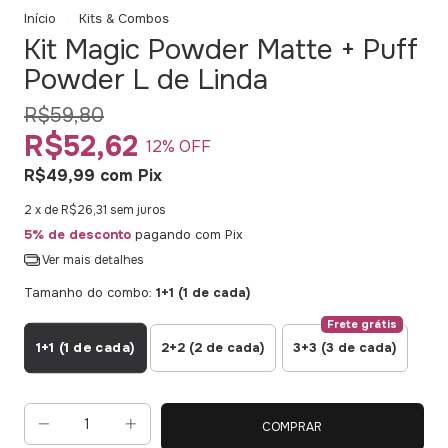
Início
Kits & Combos
Kit Magic Powder Matte + Puff
Powder L de Linda
R$59,80
R$52,62
12
% OFF
R$49,99
com
Pix
2
x de
R$26,31
sem juros
5% de desconto
pagando com Pix
Ver mais detalhes
Tamanho do combo:
1+1 (1 de cada)
Frete grátis
1+1 (1 de cada)
2+2 (2 de cada)
3+3 (3 de cada)