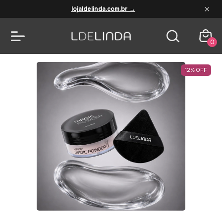
×
lojaldelinda.com.br →
0
12
%
OFF