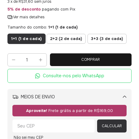
3
x de
R$31,60
sem juros
5% de desconto
pagando com Pix
Ver mais detalhes
Tamanho do combo:
1+1 (1 de cada)
1+1 (1 de cada)
2+2 (2 de cada)
3+3 (3 de cada)
Consulte-nos pelo WhatsApp
MEIOS DE ENVIO
Alterar CEP
Aproveite!
Frete grátis a partir de
R$169,00
CALCULAR
Não sei meu CEP