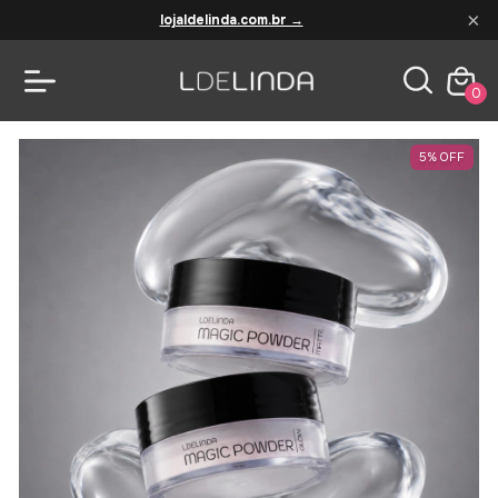
×
lojaldelinda.com.br →
0
5
%
OFF