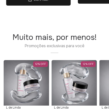
Muito mais, por menos!
Promoções exclusivas para você
12
%
OFF
12
%
OFF
L de Linda
L de Linda
L de