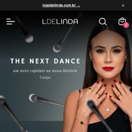
×
lojaldelinda.com.br →
L de Linda — Maquiagem e Cuida
0