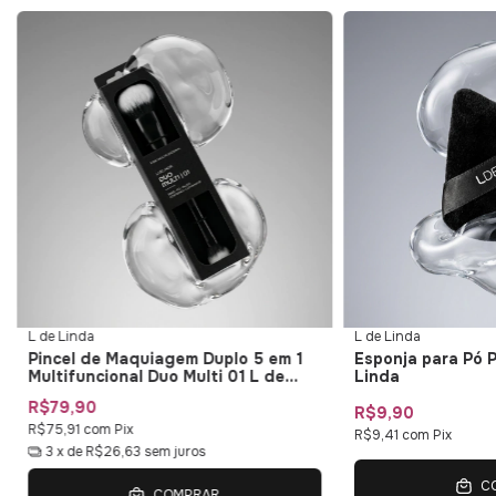
L de Linda
L de Linda
Pincel de Maquiagem Duplo 5 em 1
Esponja para Pó 
Multifuncional Duo Multi 01 L de
Linda
Linda
R$79,90
R$9,90
R$75,91
com
Pix
R$9,41
com
Pix
3
x de
R$26,63
sem juros
C
COMPRAR