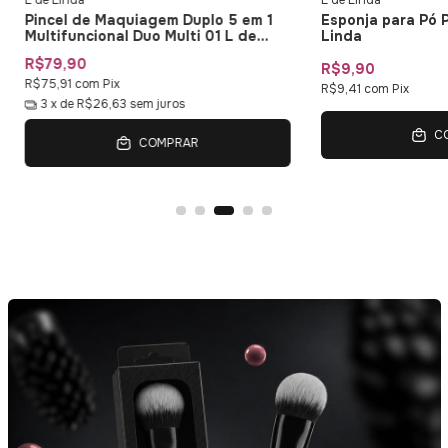
L de Linda
L de Linda
Pincel de Maquiagem Duplo 5 em 1
Esponja para Pó 
Multifuncional Duo Multi 01 L de
Linda
Linda
R$79,90
R$9,90
R$75,91
com
Pix
R$9,41
com
Pix
3
x de
R$26,63
sem juros
C
COMPRAR