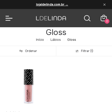
×
lojaldelinda.com.br →
0
Gloss
Início
Lábios
Gloss
Ordenar
Filtrar (
1
)