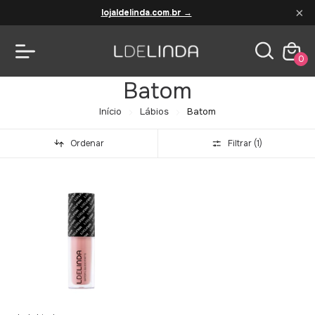
×
lojaldelinda.com.br →
0
Batom
Início
Lábios
Batom
Ordenar
Filtrar (
1
)