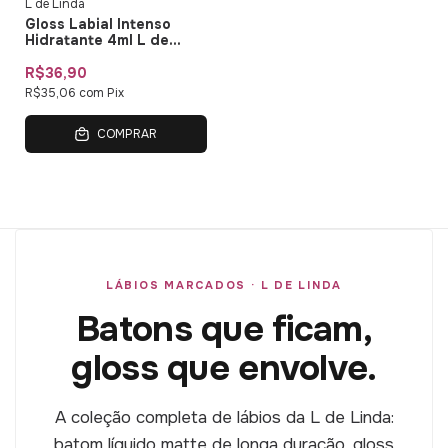
L de Linda
Gloss Labial Intenso
Hidratante 4ml L de
Linda
R$36,90
R$35,06
com
Pix
COMPRAR
LÁBIOS MARCADOS · L DE LINDA
Batons que ficam,
gloss que envolve.
A coleção completa de lábios da L de Linda:
batom líquido matte de longa duração, gloss