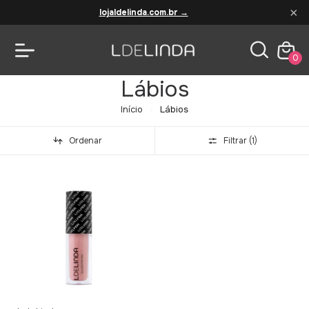
×
lojaldelinda.com.br →
0
Lábios
Início
Lábios
Ordenar
Filtrar (
1
)