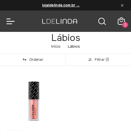
×
lojaldelinda.com.br →
0
Lábios
Início
Lábios
Ordenar
Filtrar (
1
)