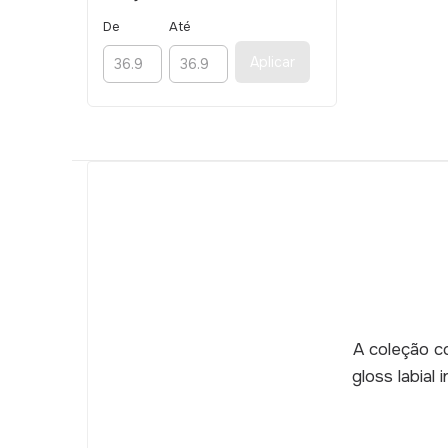
De
Até
Aplicar
A coleção co
gloss labial