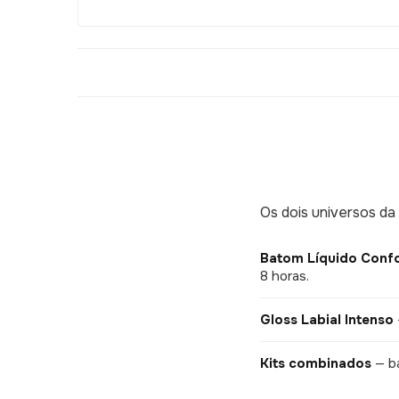
Os dois universos da
Batom Líquido Confo
8 horas.
Gloss Labial Intenso
Kits combinados
— ba