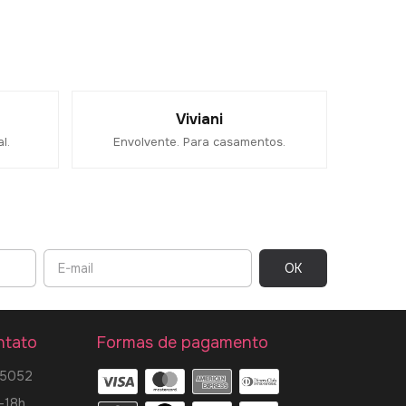
Viviani
l.
Envolvente. Para casamentos.
ntato
Formas de pagamento
-5052
-18h