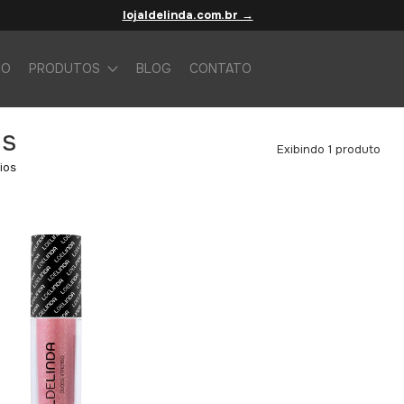
lojaldelinda.com.br →
IO
PRODUTOS
BLOG
CONTATO
os
Exibindo 1 produto
ios