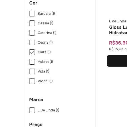
Cor
Barbara (1)
L de Linda
Cassia (1)
Gloss L
Hidrata
Catarina (1)
R$36,9
Cecilia (1)
R$35,06
c
Clara (1)
Helena (1)
Vida (1)
Viviani (1)
Marca
L De Linda (1)
Preço