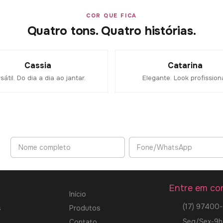
COR QUE FICA
Quatro tons. Quatro histórias.
Cassia
Catarina
sátil. Do dia a dia ao jantar.
Elegante. Look profissiona
Entre em co
Início
(17) 97400
s
Produtos
Seg/Sex-9h
Contato