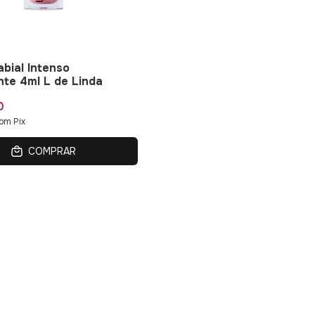
abial Intenso
nte 4ml L de Linda
0
om
Pix
COMPRAR