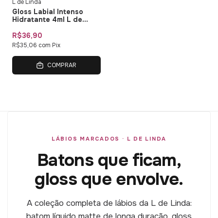
L de Linda
Gloss Labial Intenso
Hidratante 4ml L de
Linda
R$36,90
R$35,06
com
Pix
COMPRAR
LÁBIOS MARCADOS · L DE LINDA
Batons que ficam,
gloss que envolve.
A coleção completa de lábios da L de Linda:
batom líquido matte de longa duração, gloss