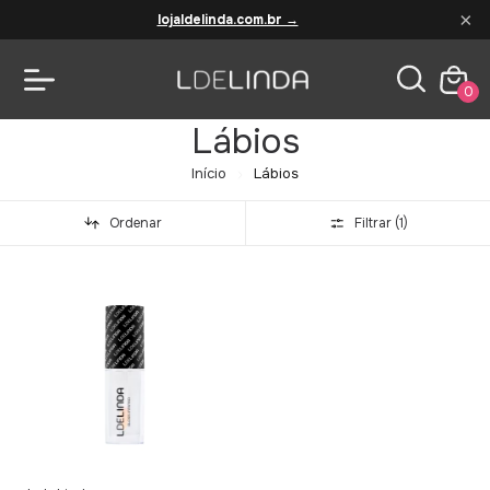
×
lojaldelinda.com.br →
0
Lábios
Início
Lábios
Ordenar
Filtrar (
1
)